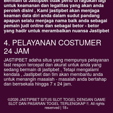
Bermain di Jastipbet tidak perlu di ragukan lagi
untuk keamanan dan legalitas yang akan anda
peroleh disini , Kami jastipbet akan menjaga
keaman data diri anda dalam sudut pandang
apapun selalu menjaga nama baik anda sebagai
pemain judi online dan sebagai betor - betor
yang hadir untuk merambaikan nuansa Jastipbet
4. PELAYANAN COSTUMER
24 JAM
JASTIPBET adaha situs yang mempunya pelayanan
fast respon tercepat dan akurat untuk anda yang
sedang bermain di jastipbet , Tetapi mengalami
kendala , Jastipbet dan tim akan membantu anda
untuk menangin masalah - masalah anda bertahap
dan berrsekala hingga 7 x 24 jam.
©2026 JASTIPBET SITUS SLOT TOGEL DENGAN GAME
SLOT DAN PASARAN TOGEL TERLENGKAP !!. All rights
reserved | 18+