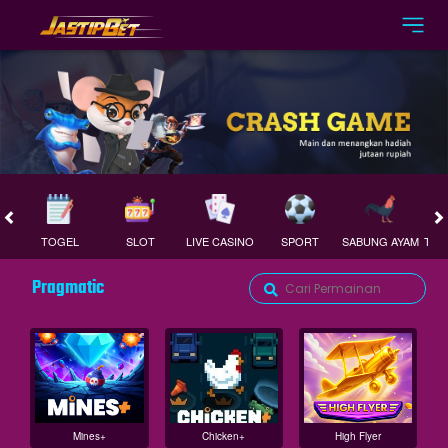
TOGEL
SLOT
LIVE CASINO
SPORT
SABUNG AYAM
TEM
Pragmatic
Mines+
Chicken+
High Flyer