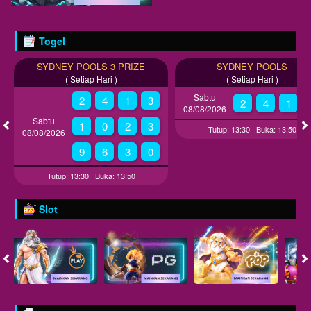
Togel
SYDNEY POOLS 3 PRIZE
SYDNEY POOLS
( Setiap Hari )
( Setiap Hari )
Sabtu
2
4
1
3
2
4
1
08/08/2026
Sabtu
1
0
2
3
Tutup: 13:30 | Buka: 13:50
08/08/2026
9
6
3
0
Tutup: 13:30 | Buka: 13:50
Slot