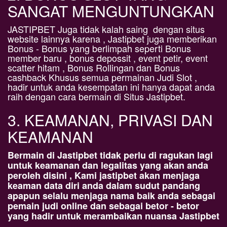
SANGAT MENGUNTUNGKAN
JASTIPBET Juga tidak kalah saing dengan situs
website lainnya karena , Jastipbet juga memberikan
Bonus - Bonus yang berlimpah seperti Bonus
member baru , bonus depossit , event petir, event
scatter hitam , Bonus Rollingan dan Bonus
cashback Khusus semua permainan Judi Slot ,
hadir untuk anda kesempatan ini hanya dapat anda
raih dengan cara bermain di Situs Jastipbet.
3. KEAMANAN, PRIVASI DAN
KEAMANAN
Bermain di Jastipbet tidak perlu di ragukan lagi
untuk keamanan dan legalitas yang akan anda
peroleh disini , Kami jastipbet akan menjaga
keaman data diri anda dalam sudut pandang
apapun selalu menjaga nama baik anda sebagai
pemain judi online dan sebagai betor - betor
yang hadir untuk merambaikan nuansa Jastipbet