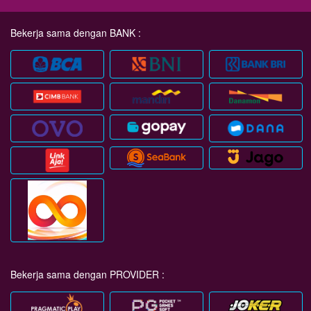
Bekerja sama dengan BANK :
Bekerja sama dengan PROVIDER :