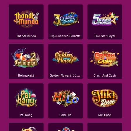
Jhandi Munda
Triple Chance Roulette
Five Star Royal
Belangkai 2
Golden Flower (100 GoldenFlower)
Crash And Cash
Pai Kang
Card Hilo
Miki Race