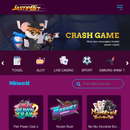
TOGEL
SLOT
LIVE CASINO
SPORT
SABUNG AYAM
TEM
Mikiworld
Fish Prawn Crab 2
Rocket Rush
Niu Niu (Hundred Bull-Bull)