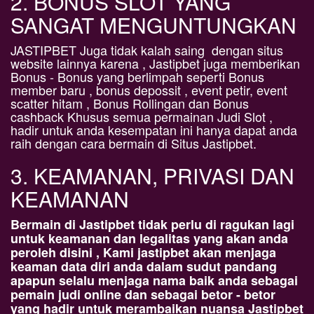
2. BONUS SLOT YANG
SANGAT MENGUNTUNGKAN
JASTIPBET Juga tidak kalah saing dengan situs
website lainnya karena , Jastipbet juga memberikan
Bonus - Bonus yang berlimpah seperti Bonus
member baru , bonus depossit , event petir, event
scatter hitam , Bonus Rollingan dan Bonus
cashback Khusus semua permainan Judi Slot ,
hadir untuk anda kesempatan ini hanya dapat anda
raih dengan cara bermain di Situs Jastipbet.
3. KEAMANAN, PRIVASI DAN
KEAMANAN
Bermain di Jastipbet tidak perlu di ragukan lagi
untuk keamanan dan legalitas yang akan anda
peroleh disini , Kami jastipbet akan menjaga
keaman data diri anda dalam sudut pandang
apapun selalu menjaga nama baik anda sebagai
pemain judi online dan sebagai betor - betor
yang hadir untuk merambaikan nuansa Jastipbet