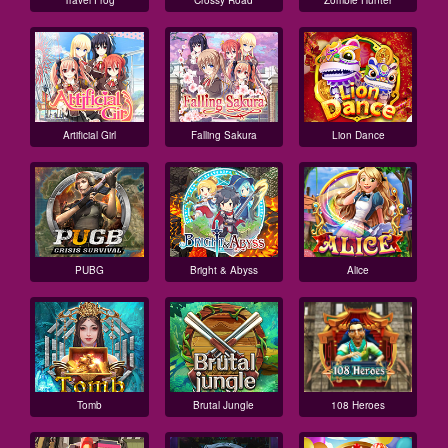
Travel Frog
Crossy Road
Zombie Hunter
Artificial Girl
Falling Sakura
Lion Dance
PUBG
Bright & Abyss
Alice
Tomb
Brutal Jungle
108 Heroes