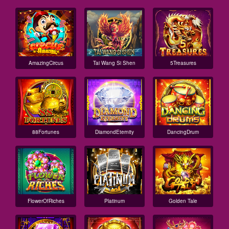
AmazingCircus
Tai Wang Si Shen
5Treasures
88Fortunes
DiamondEternity
DancingDrum
FlowerOfRiches
Platinum
Golden Tale