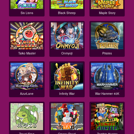
Six Lions
Black Sheep
Maple Story
Taiko Master
Onmyoji
Pirates
AzurLane
Infinity War
War Hammer 40K