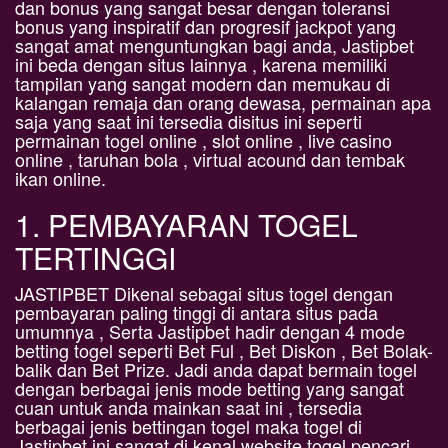
dan bonus yang sangat besar dengan toleransi
bonus yang inspiratif dan progresif jackpot yang
sangat amat menguntungkan bagi anda, Jastipbet
ini beda dengan situs lainnya , karena memiliki
tampilan yang sangat modern dan memukau di
kalangan remaja dan orang dewasa, permainan apa
saja yang saat ini tersedia disitus ini seperti
permainan togel online , slot online , live casino
online , taruhan bola , virtual acound dan tembak
ikan online.
1. PEMBAYARAN TOGEL
TERTINGGI
JASTIPBET Dikenal sebagai situs togel dengan
pembayaran paling tinggi di antara situs pada
umumnya , Serta Jastipbet hadir dengan 4 mode
betting togel seperti Bet Ful , Bet Diskon , Bet Bolak-
balik dan Bet Prize. Jadi anda dapat bermain togel
dengan berbagai jenis mode betting yang sangat
cuan untuk anda mainkan saat ini , tersedia
berbagai jenis bettingan togel maka togel di
Jastipbet ini sangat di kenal website togel pencari