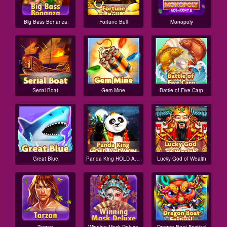
Big Bass Bonanza
Fortune Bull
Monopoly
Serial Boat
Gem Mine
Battle of Five Carp
Great Blue
Panda King HOLD AND WIN
Lucky God of Wealth