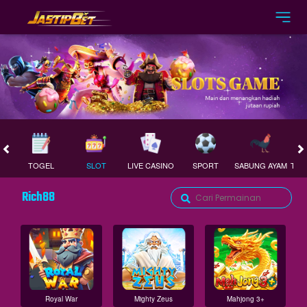
TOGEL
SLOT
LIVE CASINO
SPORT
SABUNG AYAM
TEM
Rich88
Royal War
Mighty Zeus
Mahjong 3+