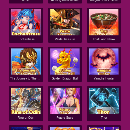
Tarzan
Winning Mask Deluxe
Dragon Boat Festival
Enchantress
Pirate Treasure
Thai Food Show
The Journey to The West
Golden Dragon Ball
Vampire Hunter
Ring of Odin
Future Stars
Thor