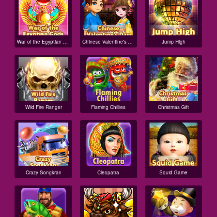
War of the Egyptian Gods
Chinese Valentine's Day
Jump High
Wild Fire Ranger
Flaming Chillies
Christmas Gift
Crazy Songkran
Cleopatra
Squid Game