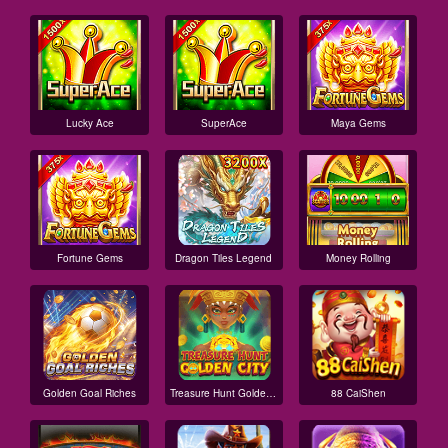
Lucky Ace
SuperAce
Maya Gems
Fortune Gems
Dragon Tiles Legend
Money Rolling
Golden Goal Riches
Treasure Hunt Golden City
88 CaiShen