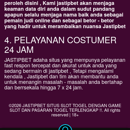
peroleh disini , Kami jastipbet akan menjaga
keaman data diri anda dalam sudut pandang
apapun selalu menjaga nama baik anda sebagai
pemain judi online dan sebagai betor - betor
yang hadir untuk merambaikan nuansa Jastipbet
4. PELAYANAN COSTUMER
24 JAM
JASTIPBET adaha situs yang mempunya pelayanan
fast respon tercepat dan akurat untuk anda yang
sedang bermain di jastipbet , Tetapi mengalami
kendala , Jastipbet dan tim akan membantu anda
untuk menangin masalah - masalah anda bertahap
dan berrsekala hingga 7 x 24 jam.
©2026 JASTIPBET SITUS SLOT TOGEL DENGAN GAME
SLOT DAN PASARAN TOGEL TERLENGKAP !!. All rights
reserved | 18+