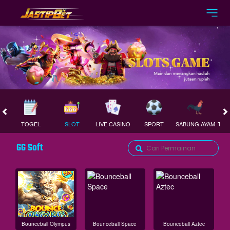
TOGEL
SLOT
LIVE CASINO
SPORT
SABUNG AYAM
TEM
GG Soft
Bounceball Olympus
Bounceball Space
Bounceball Aztec