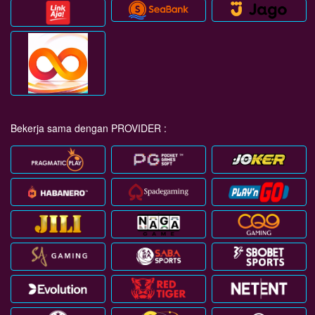
Bekerja sama dengan PROVIDER :