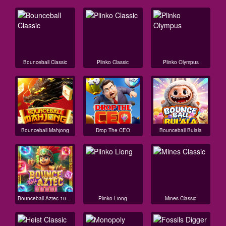
Bounceball Classic
Plinko Classic
Plinko Olympus
Bounceball Mahjong
Drop The CEO
Bounceball Bulala
Bounceball Aztec 10000
Plinko Liong
Mines Classic