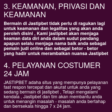
3. KEAMANAN, PRIVASI DAN
KEAMANAN
Bermain di Jastipbet tidak perlu di ragukan lagi
untuk keamanan dan legalitas yang akan anda
peroleh disini , Kami jastipbet akan menjaga
keaman data diri anda dalam sudut pandang
apapun selalu menjaga nama baik anda sebagai
pemain judi online dan sebagai betor - betor
yang hadir untuk merambaikan nuansa Jastipbet
4. PELAYANAN COSTUMER
24 JAM
JASTIPBET adaha situs yang mempunya pelayanan
fast respon tercepat dan akurat untuk anda yang
sedang bermain di jastipbet , Tetapi mengalami
kendala , Jastipbet dan tim akan membantu anda
untuk menangin masalah - masalah anda bertahap
dan berrsekala hingga 7 x 24 jam.