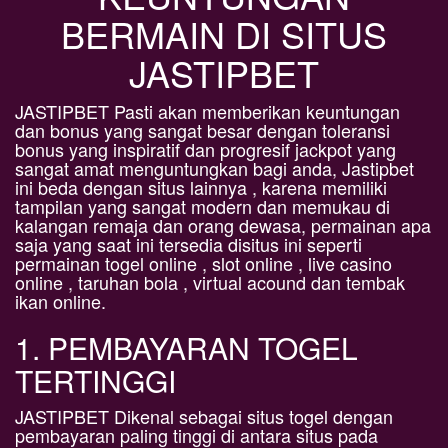
BERMAIN DI SITUS
JASTIPBET
JASTIPBET Pasti akan memberikan keuntungan
dan bonus yang sangat besar dengan toleransi
bonus yang inspiratif dan progresif jackpot yang
sangat amat menguntungkan bagi anda, Jastipbet
ini beda dengan situs lainnya , karena memiliki
tampilan yang sangat modern dan memukau di
kalangan remaja dan orang dewasa, permainan apa
saja yang saat ini tersedia disitus ini seperti
permainan togel online , slot online , live casino
online , taruhan bola , virtual acound dan tembak
ikan online.
1. PEMBAYARAN TOGEL
TERTINGGI
JASTIPBET Dikenal sebagai situs togel dengan
pembayaran paling tinggi di antara situs pada