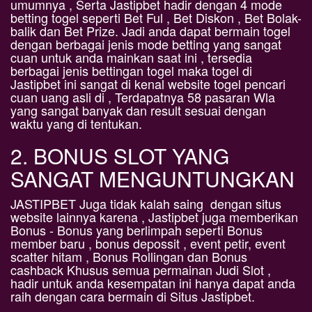
umumnya , Serta Jastipbet hadir dengan 4 mode
betting togel seperti Bet Ful , Bet Diskon , Bet Bolak-
balik dan Bet Prize. Jadi anda dapat bermain togel
dengan berbagai jenis mode betting yang sangat
cuan untuk anda mainkan saat ini , tersedia
berbagai jenis bettingan togel maka togel di
Jastipbet ini sangat di kenal website togel pencari
cuan uang asli di , Terdapatnya 58 pasaran Wla
yang sangat banyak dan result sesuai dengan
waktu yang di tentukan.
2. BONUS SLOT YANG
SANGAT MENGUNTUNGKAN
JASTIPBET Juga tidak kalah saing dengan situs
website lainnya karena , Jastipbet juga memberikan
Bonus - Bonus yang berlimpah seperti Bonus
member baru , bonus depossit , event petir, event
scatter hitam , Bonus Rollingan dan Bonus
cashback Khusus semua permainan Judi Slot ,
hadir untuk anda kesempatan ini hanya dapat anda
raih dengan cara bermain di Situs Jastipbet.