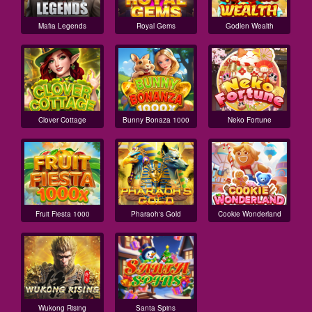
Mafia Legends
Royal Gems
Godlen Wealth
Clover Cottage
Bunny Bonaza 1000
Neko Fortune
Fruit Fiesta 1000
Pharaoh's Gold
Cookie Wonderland
Wukong Rising
Santa Spins