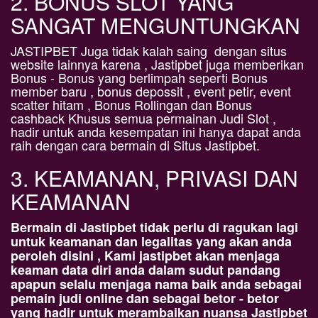
2. BONUS SLOT YANG
SANGAT MENGUNTUNGKAN
JASTIPBET Juga tidak kalah saing dengan situs
website lainnya karena , Jastipbet juga memberikan
Bonus - Bonus yang berlimpah seperti Bonus
member baru , bonus depossit , event petir, event
scatter hitam , Bonus Rollingan dan Bonus
cashback Khusus semua permainan Judi Slot ,
hadir untuk anda kesempatan ini hanya dapat anda
raih dengan cara bermain di Situs Jastipbet.
3. KEAMANAN, PRIVASI DAN
KEAMANAN
Bermain di Jastipbet tidak perlu di ragukan lagi
untuk keamanan dan legalitas yang akan anda
peroleh disini , Kami jastipbet akan menjaga
keaman data diri anda dalam sudut pandang
apapun selalu menjaga nama baik anda sebagai
pemain judi online dan sebagai betor - betor
yang hadir untuk merambaikan nuansa Jastipbet