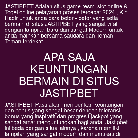
JASTIPBET Adalah situs game resmi slot online &
Togel online pelayanan proses tercepat 2024 , Kini
Hadir untuk anda para betor - betor yang setia
bermain di situs JASTIPBET yang sangat viral
dengan tampilan baru dan sangat Modern untuk
anda mainkan bersama saudara dan Teman -
Teman terdekat.
APA SAJA
KEUNTUNGAN
BERMAIN DI SITUS
JASTIPBET
JASTIPBET Pasti akan memberikan keuntungan
dan bonus yang sangat besar dengan toleransi
bonus yang inspiratif dan progresif jackpot yang
sangat amat menguntungkan bagi anda, Jastipbet
ini beda dengan situs lainnya , karena memiliki
tampilan yang sangat modern dan memukau di