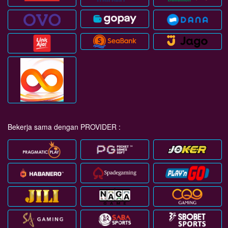
Bekerja sama dengan PROVIDER :