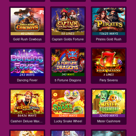
Gold Rush Cowboys
Captain Golds Fortune
Pirates Gold Rush
Dancing Fever
5 Fortune Dragons
Fiery Sevens
Caishen Deluxe Maxways
Lucky Snake Wheel
Mister Cashmore