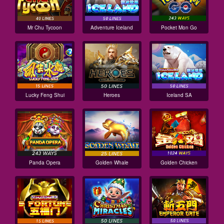
Mr Chu Tycoon
Adventure Iceland
Pocket Mon Go
Lucky Feng Shui
Heroes
Iceland SA
Panda Opera
Golden Whale
Golden Chicken