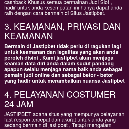
cashback Khusus semua permainan Judi Slot ,
hadir untuk anda kesempatan ini hanya dapat anda
raih dengan cara bermain di Situs Jastipbet.
3. KEAMANAN, PRIVASI DAN
KEAMANAN
Bermain di Jastipbet tidak perlu di ragukan lagi
untuk keamanan dan legalitas yang akan anda
peroleh disini , Kami jastipbet akan menjaga
keaman data diri anda dalam sudut pandang
apapun selalu menjaga nama baik anda sebagai
pemain judi online dan sebagai betor - betor
yang hadir untuk merambaikan nuansa Jastipbet
4. PELAYANAN COSTUMER
24 JAM
JASTIPBET adaha situs yang mempunya pelayanan
fast respon tercepat dan akurat untuk anda yang
sedang bermain di jastipbet , Tetapi mengalami