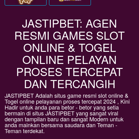
JASTIPBET: AGEN
RESMI GAMES SLOT
ONLINE & TOGEL
ONLINE PELAYAN
PROSES TERCEPAT
DAN TERCANGIH
JASTIPBET Adalah situs game resmi slot online &
Togel online pelayanan proses tercepat 2024 , Kini
Hadir untuk anda para betor - betor yang setia
bermain di situs JASTIPBET yang sangat viral
dengan tampilan baru dan sangat Modern untuk
anda mainkan bersama saudara dan Teman -
Teman terdekat.