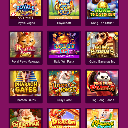
Royale Vegas
Royal Katt
Kong The Striker
Royal Paws Maxways
Hallo Win Party
Going Bananas Inc
Pharaoh Gates
Lucky Horse
Ping Pong Panda