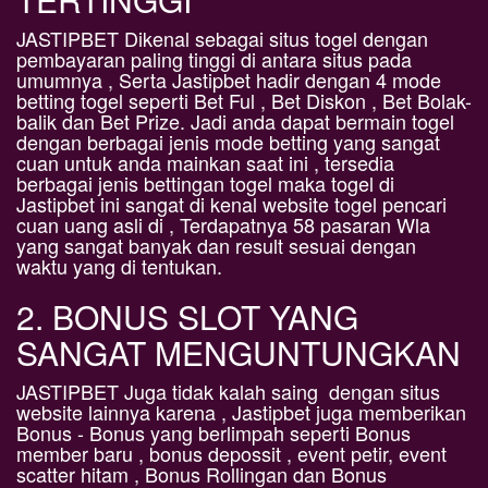
JASTIPBET Dikenal sebagai situs togel dengan
pembayaran paling tinggi di antara situs pada
umumnya , Serta Jastipbet hadir dengan 4 mode
betting togel seperti Bet Ful , Bet Diskon , Bet Bolak-
balik dan Bet Prize. Jadi anda dapat bermain togel
dengan berbagai jenis mode betting yang sangat
cuan untuk anda mainkan saat ini , tersedia
berbagai jenis bettingan togel maka togel di
Jastipbet ini sangat di kenal website togel pencari
cuan uang asli di , Terdapatnya 58 pasaran Wla
yang sangat banyak dan result sesuai dengan
waktu yang di tentukan.
2. BONUS SLOT YANG
SANGAT MENGUNTUNGKAN
JASTIPBET Juga tidak kalah saing dengan situs
website lainnya karena , Jastipbet juga memberikan
Bonus - Bonus yang berlimpah seperti Bonus
member baru , bonus depossit , event petir, event
scatter hitam , Bonus Rollingan dan Bonus