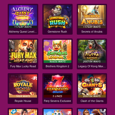
Alchemy Quest Level Up
Gemstone Rush
Secrets of Anubis
Fury Max Lucky Road
Brothers Kingdom 2
Legacy Of Kong Maxways
Royale House
Fiery Sevens Exclusive
Clash of the Giants