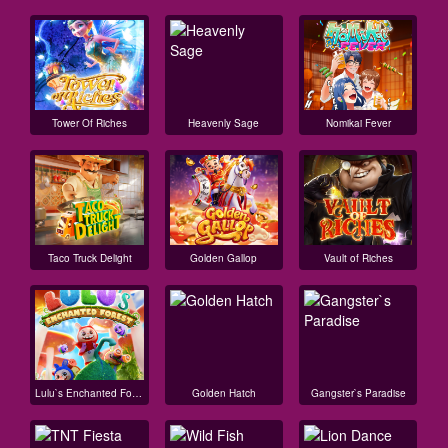
Tower Of Riches
Heavenly Sage
Nomikai Fever
Taco Truck Delight
Golden Gallop
Vault of Riches
Lulu`s Enchanted Forest
Golden Hatch
Gangster`s Paradise