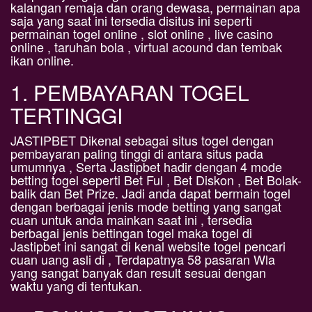
kalangan remaja dan orang dewasa, permainan apa
saja yang saat ini tersedia disitus ini seperti
permainan togel online , slot online , live casino
online , taruhan bola , virtual acound dan tembak
ikan online.
1. PEMBAYARAN TOGEL
TERTINGGI
JASTIPBET Dikenal sebagai situs togel dengan
pembayaran paling tinggi di antara situs pada
umumnya , Serta Jastipbet hadir dengan 4 mode
betting togel seperti Bet Ful , Bet Diskon , Bet Bolak-
balik dan Bet Prize. Jadi anda dapat bermain togel
dengan berbagai jenis mode betting yang sangat
cuan untuk anda mainkan saat ini , tersedia
berbagai jenis bettingan togel maka togel di
Jastipbet ini sangat di kenal website togel pencari
cuan uang asli di , Terdapatnya 58 pasaran Wla
yang sangat banyak dan result sesuai dengan
waktu yang di tentukan.