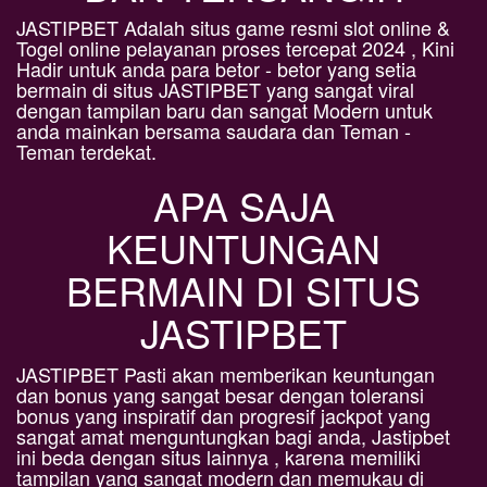
JASTIPBET Adalah situs game resmi slot online &
Togel online pelayanan proses tercepat 2024 , Kini
Hadir untuk anda para betor - betor yang setia
bermain di situs JASTIPBET yang sangat viral
dengan tampilan baru dan sangat Modern untuk
anda mainkan bersama saudara dan Teman -
Teman terdekat.
APA SAJA
KEUNTUNGAN
BERMAIN DI SITUS
JASTIPBET
JASTIPBET Pasti akan memberikan keuntungan
dan bonus yang sangat besar dengan toleransi
bonus yang inspiratif dan progresif jackpot yang
sangat amat menguntungkan bagi anda, Jastipbet
ini beda dengan situs lainnya , karena memiliki
tampilan yang sangat modern dan memukau di