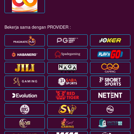
Bekerja sama dengan PROVIDER :