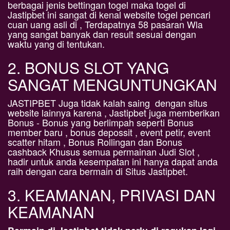
berbagai jenis bettingan togel maka togel di
Jastipbet ini sangat di kenal website togel pencari
cuan uang asli di , Terdapatnya 58 pasaran Wla
yang sangat banyak dan result sesuai dengan
waktu yang di tentukan.
2. BONUS SLOT YANG
SANGAT MENGUNTUNGKAN
JASTIPBET Juga tidak kalah saing dengan situs
website lainnya karena , Jastipbet juga memberikan
Bonus - Bonus yang berlimpah seperti Bonus
member baru , bonus depossit , event petir, event
scatter hitam , Bonus Rollingan dan Bonus
cashback Khusus semua permainan Judi Slot ,
hadir untuk anda kesempatan ini hanya dapat anda
raih dengan cara bermain di Situs Jastipbet.
3. KEAMANAN, PRIVASI DAN
KEAMANAN