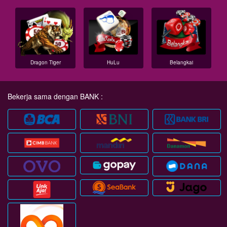
Dragon Tiger
HuLu
Belangkai
Bekerja sama dengan BANK :