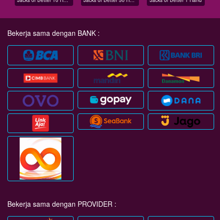
Jacks or Better 10 Hand
Jacks or Better 50 Hand
Jacks or Better 1 Hand
Bekerja sama dengan BANK :
Bekerja sama dengan PROVIDER :