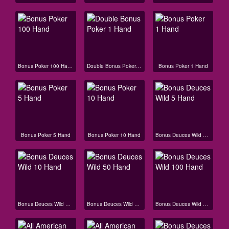
Bonus Poker 100 Hand
Double Bonus Poker 1 Hand
Bonus Poker 1 Hand
Bonus Poker 5 Hand
Bonus Poker 10 Hand
Bonus Deuces Wild 5 Hand
Bonus Deuces Wild 10 Hand
Bonus Deuces Wild 50 Hand
Bonus Deuces Wild 100 Hand