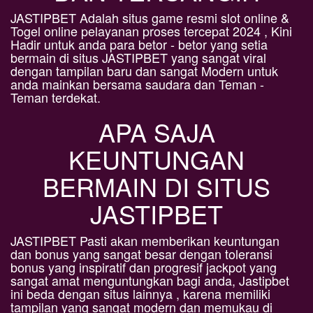
JASTIPBET Adalah situs game resmi slot online &
Togel online pelayanan proses tercepat 2024 , Kini
Hadir untuk anda para betor - betor yang setia
bermain di situs JASTIPBET yang sangat viral
dengan tampilan baru dan sangat Modern untuk
anda mainkan bersama saudara dan Teman -
Teman terdekat.
APA SAJA
KEUNTUNGAN
BERMAIN DI SITUS
JASTIPBET
JASTIPBET Pasti akan memberikan keuntungan
dan bonus yang sangat besar dengan toleransi
bonus yang inspiratif dan progresif jackpot yang
sangat amat menguntungkan bagi anda, Jastipbet
ini beda dengan situs lainnya , karena memiliki
tampilan yang sangat modern dan memukau di