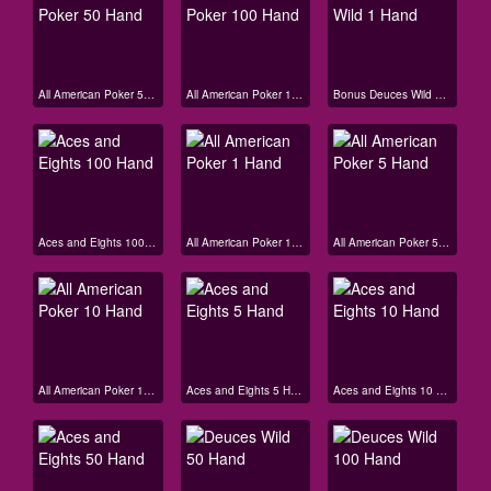
All American Poker 50 Hand
All American Poker 100 Hand
Bonus Deuces Wild 1 Hand
Aces and Eights 100 Hand
All American Poker 1 Hand
All American Poker 5 Hand
All American Poker 10 Hand
Aces and Eights 5 Hand
Aces and Eights 10 Hand