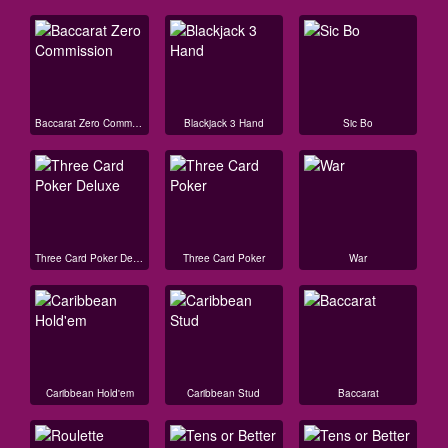
Baccarat Zero Commission
Blackjack 3 Hand
Sic Bo
Three Card Poker Deluxe
Three Card Poker
War
Caribbean Hold'em
Caribbean Stud
Baccarat