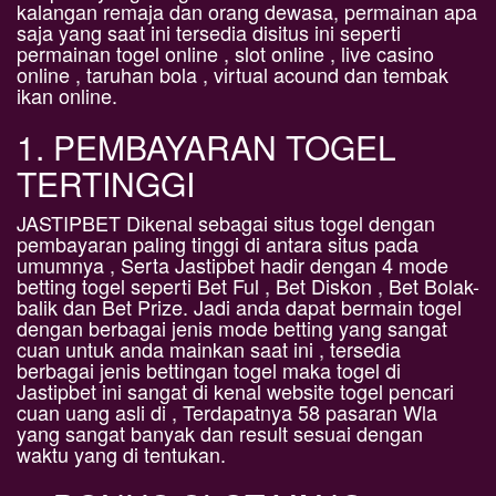
kalangan remaja dan orang dewasa, permainan apa
saja yang saat ini tersedia disitus ini seperti
permainan togel online , slot online , live casino
online , taruhan bola , virtual acound dan tembak
ikan online.
1. PEMBAYARAN TOGEL
TERTINGGI
JASTIPBET Dikenal sebagai situs togel dengan
pembayaran paling tinggi di antara situs pada
umumnya , Serta Jastipbet hadir dengan 4 mode
betting togel seperti Bet Ful , Bet Diskon , Bet Bolak-
balik dan Bet Prize. Jadi anda dapat bermain togel
dengan berbagai jenis mode betting yang sangat
cuan untuk anda mainkan saat ini , tersedia
berbagai jenis bettingan togel maka togel di
Jastipbet ini sangat di kenal website togel pencari
cuan uang asli di , Terdapatnya 58 pasaran Wla
yang sangat banyak dan result sesuai dengan
waktu yang di tentukan.