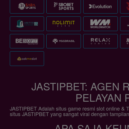
JASTIPBET: AGEN 
PELAYAN 
JASTIPBET Adalah situs game resmi slot online & To
situs JASTIPBET yang sangat viral dengan tampil
APA SAJA KEU