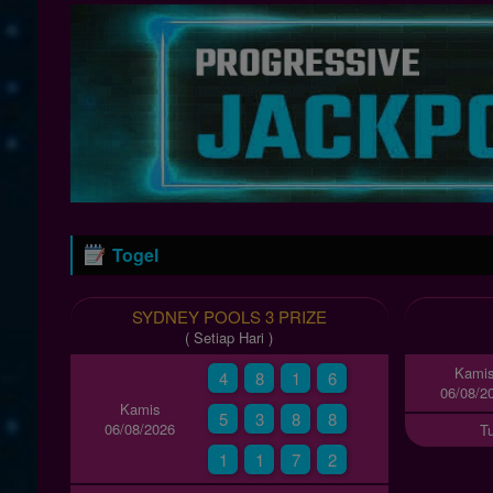
Togel
SYDNEY POOLS 3 PRIZE
( Setiap Hari )
Kami
4
8
1
6
06/08/2
Kamis
5
3
8
8
06/08/2026
Tu
1
1
7
2