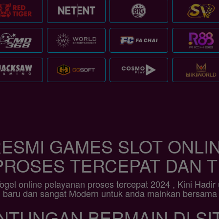
RESMI GAMES SLOT ONLI
PROSES TERCEPAT DAN 
gel online pelayanan proses tercepat 2024 , Kini Hadir u
an baru dan sangat Modern untuk anda mainkan bersama
NTUNGAN BERMAIN DI SI