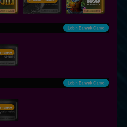
Lebih Banyak Game
tenance
Lebih Banyak Game
tenance