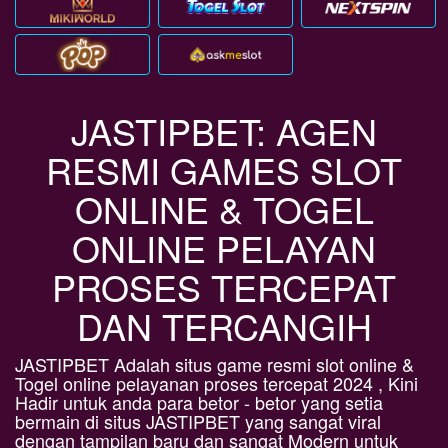
JASTIPBET: AGEN
RESMI GAMES SLOT
ONLINE & TOGEL
ONLINE PELAYAN
PROSES TERCEPAT
DAN TERCANGIH
JASTIPBET Adalah situs game resmi slot online &
Togel online pelayanan proses tercepat 2024 , Kini
Hadir untuk anda para betor - betor yang setia
bermain di situs JASTIPBET yang sangat viral
dengan tampilan baru dan sangat Modern untuk