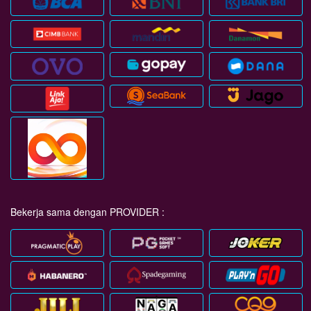
Bekerja sama dengan PROVIDER :