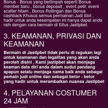
Bonus - Bonus yang berlimpah seperti Bonus
member baru , bonus depossit , event petir, event
scatter hitam , Bonus Rollingan dan Bonus
cashback Khusus semua permainan Judi Slot ,
hadir untuk anda kesempatan ini hanya dapat anda
raih dengan cara bermain di Situs Jastipbet.
3. KEAMANAN, PRIVASI DAN
KEAMANAN
Bermain di Jastipbet tidak perlu di ragukan lagi
untuk keamanan dan legalitas yang akan anda
peroleh disini , Kami jastipbet akan menjaga
keaman data diri anda dalam sudut pandang
apapun selalu menjaga nama baik anda sebagai
pemain judi online dan sebagai betor - betor
yang hadir untuk merambaikan nuansa Jastipbet
4. PELAYANAN COSTUMER
24 JAM